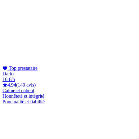
Top prestataire
Dario
16 €/h
4,94
(140 avis)
Calme et patient
Honnêteté et intégrité
Ponctualité et fiabilité