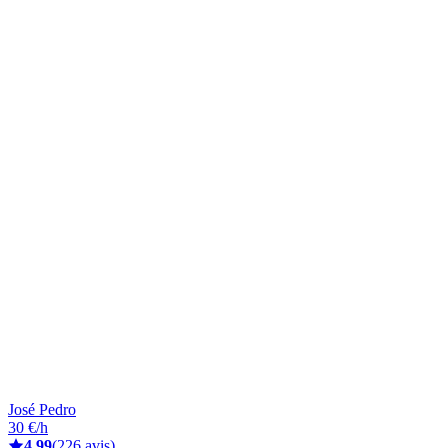
José Pedro
30 €/h
4,99
(226 avis)