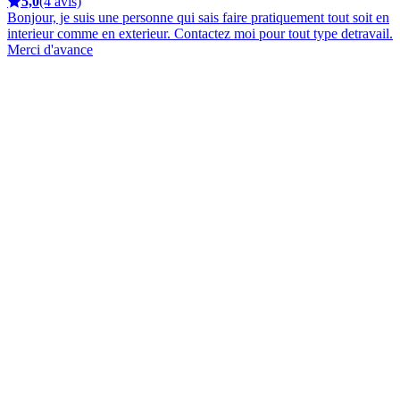
5,0
(4 avis)
Bonjour, je suis une personne qui sais faire pratiquement tout soit en
interieur comme en exterieur. Contactez moi pour tout type detravail.
Merci d'avance