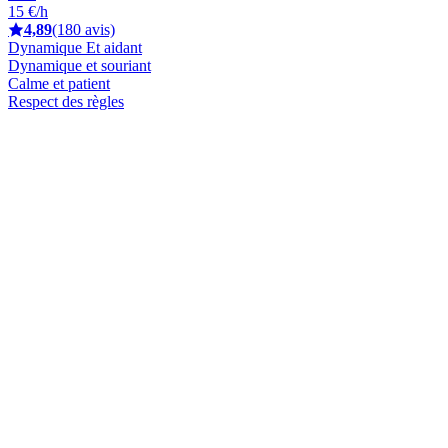
15 €/h
4,89
(180 avis)
Dynamique Et aidant
Dynamique et souriant
Calme et patient
Respect des règles