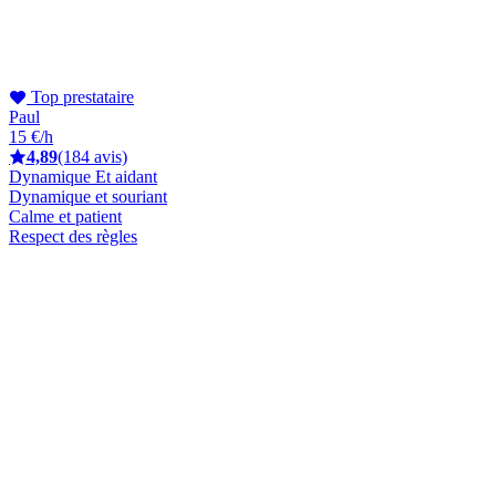
Top prestataire
Paul
15 €/h
4,89
(184 avis)
Dynamique Et aidant
Dynamique et souriant
Calme et patient
Respect des règles