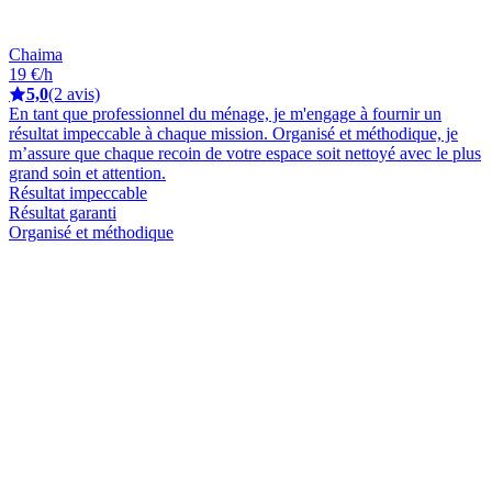
Chaima
19 €/h
5,0
(2 avis)
En tant que professionnel du ménage, je m'engage à fournir un
résultat impeccable à chaque mission. Organisé et méthodique, je
m’assure que chaque recoin de votre espace soit nettoyé avec le plus
grand soin et attention.
Résultat impeccable
Résultat garanti
Organisé et méthodique