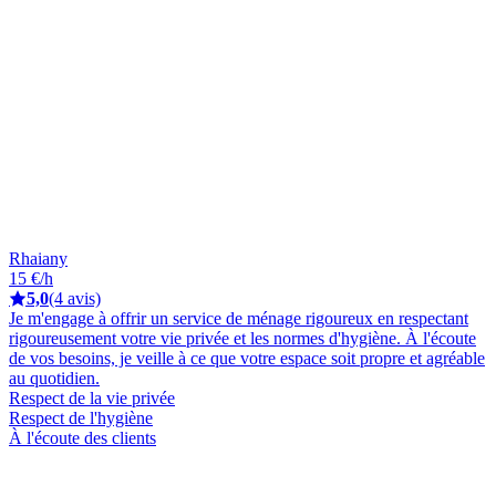
Rhaiany
15 €/h
5,0
(4 avis)
Je m'engage à offrir un service de ménage rigoureux en respectant
rigoureusement votre vie privée et les normes d'hygiène. À l'écoute
de vos besoins, je veille à ce que votre espace soit propre et agréable
au quotidien.
Respect de la vie privée
Respect de l'hygiène
À l'écoute des clients