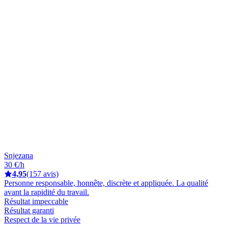
Snjezana
30 €/h
4,95
(157 avis)
Personne responsable, honnête, discrète et appliquée. La qualité
avant la rapidité du travail.
Résultat impeccable
Résultat garanti
Respect de la vie privée