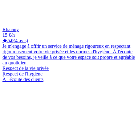
Rhaiany
15 €/h
5,0
(4 avis)
Je m'engage à offrir un service de ménage rigoureux en respectant
rigoureusement votre vie privée et les normes d'hygiène. À l'écoute
de vos besoins, je veille à ce que votre espace soit propre et agréable
au quotidien.
Respect de la vie privée
Respect de l'hygiène
À l'écoute des clients