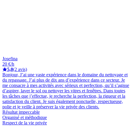
Josefina
20 €/h
5,0
(2 avis)
Bonjour, J’ai une vaste expérience dans le domaine du nettoyage et
du repassage. J’ai plus de dix ans d’expérience dans ce secteur. Je
me consacre à mes activités avec sérieux et perfection, qu’il s’agisse
d’aspirer, laver le sol ou nettoyer les vitres et fenêtres. Dans toutes
les tâches que j’effectue, je recherche la perfection, la rigueur et la
satisfaction du client. Je suis également ponctuelle, respectueuse,
polie et je veille à préserver la vie privée des clients.
Résultat impeccable
Organisé et méthodique
Respect de la vie privée