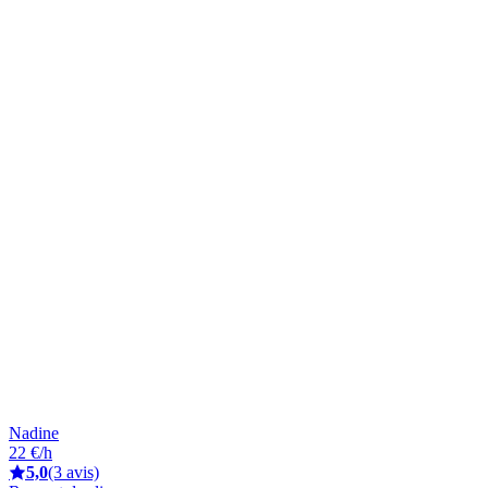
Nadine
22 €/h
5,0
(3 avis)