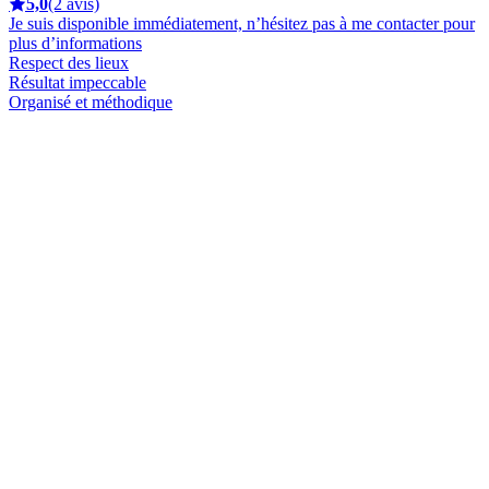
5,0
(2 avis)
Je suis disponible immédiatement, n’hésitez pas à me contacter pour
plus d’informations
Respect des lieux
Résultat impeccable
Organisé et méthodique