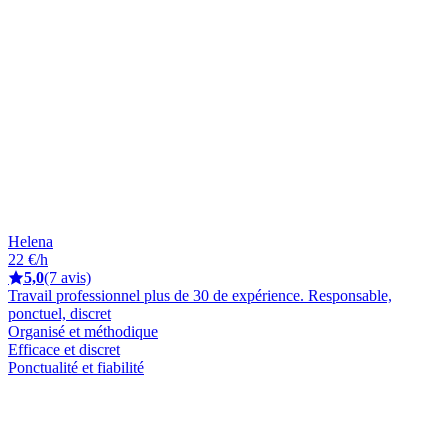
Helena
22 €/h
5,0
(7 avis)
Travail professionnel plus de 30 de expérience. Responsable,
ponctuel, discret
Organisé et méthodique
Efficace et discret
Ponctualité et fiabilité