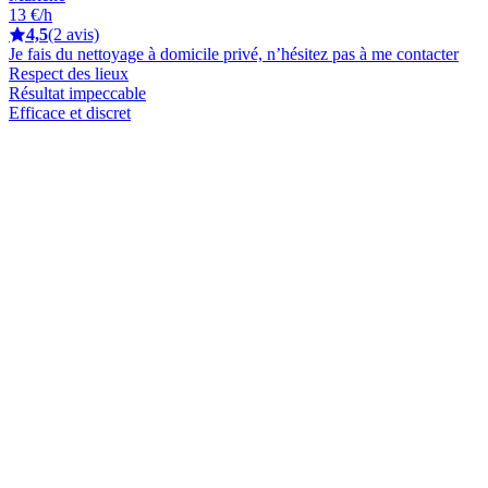
13 €/h
4,5
(2 avis)
Je fais du nettoyage à domicile privé, n’hésitez pas à me contacter
Respect des lieux
Résultat impeccable
Efficace et discret