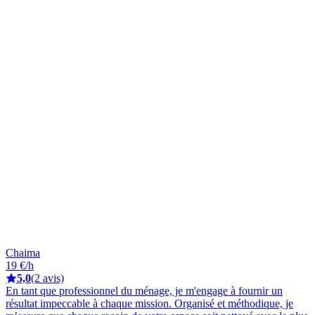
Chaima
19 €/h
5,0
(2 avis)
En tant que professionnel du ménage, je m'engage à fournir un
résultat impeccable à chaque mission. Organisé et méthodique, je