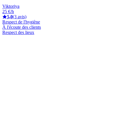
Viktoriya
25 €/h
5,0
(3 avis)
Respect de l'hygiène
À l'écoute des clients
Respect des lieux