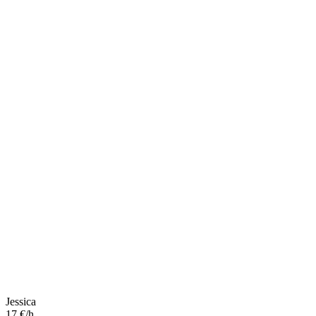
Jessica
17 €/h