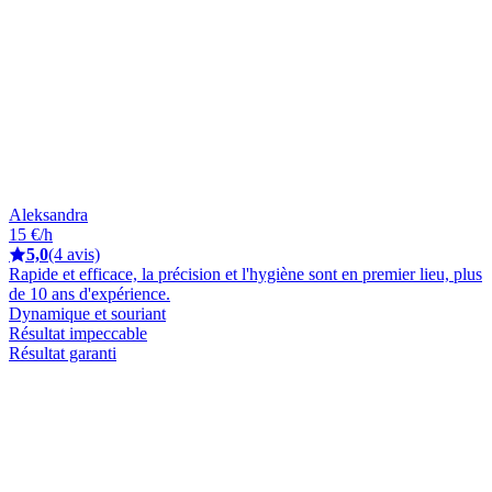
Aleksandra
15 €/h
5,0
(4 avis)
Rapide et efficace, la précision et l'hygiène sont en premier lieu, plus
de 10 ans d'expérience.
Dynamique et souriant
Résultat impeccable
Résultat garanti