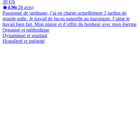
30 €/h
4,96
(28 avis)
Passionné de jardinage, j’ai en charge actuellement 3 jardins de
grande taille. Je travail de façon naturelle au maximum. J’aime le
travail bien fait. Mon plaisir et d’offrir du bonheur avec mon énergie
Organisé et méthodique
Dynamique et souriant
Honnêteté et intégrité