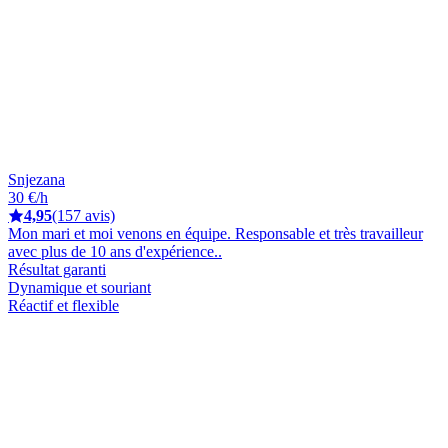
Snjezana
30 €/h
4,95
(157 avis)
Mon mari et moi venons en équipe. Responsable et très travailleur
avec plus de 10 ans d'expérience..
Résultat garanti
Dynamique et souriant
Réactif et flexible