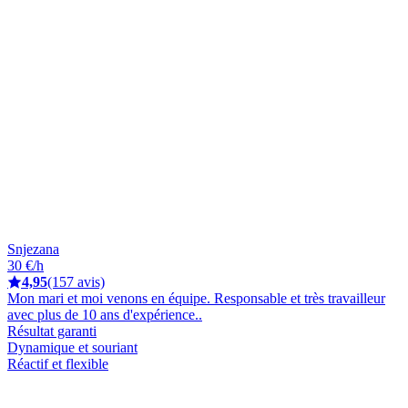
Snjezana
30 €/h
4,95
(157 avis)
Mon mari et moi venons en équipe. Responsable et très travailleur
avec plus de 10 ans d'expérience..
Résultat garanti
Dynamique et souriant
Réactif et flexible