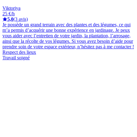
Viktoriya
25 €/h
5,0
(3 avis)
Je possède un grand terrain avec des plantes et des légumes, ce qui
m’a permis d’acquérir une bonne expérience en jardinage. Je peux
vous aider avec l’entretien de votre jardin, la plantation, l’arrosage,
ainsi que la récolte de vos légumes. Si vous avez besoin d’aide pour
prendre soin de votre espace extérieur, n’hésitez pas à me contacter !
Respect des lieux
Travail soigné