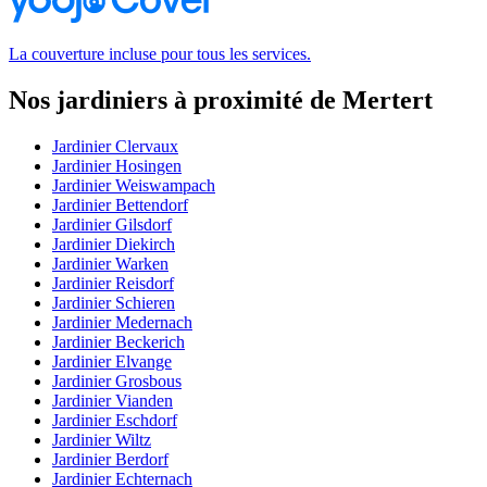
La couverture incluse pour tous les services.
Nos jardiniers à proximité de Mertert
Jardinier Clervaux
Jardinier Hosingen
Jardinier Weiswampach
Jardinier Bettendorf
Jardinier Gilsdorf
Jardinier Diekirch
Jardinier Warken
Jardinier Reisdorf
Jardinier Schieren
Jardinier Medernach
Jardinier Beckerich
Jardinier Elvange
Jardinier Grosbous
Jardinier Vianden
Jardinier Eschdorf
Jardinier Wiltz
Jardinier Berdorf
Jardinier Echternach