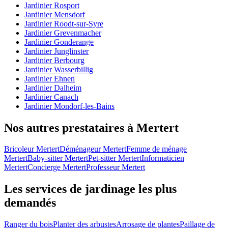
Jardinier Rosport
Jardinier Mensdorf
Jardinier Roodt-sur-Syre
Jardinier Grevenmacher
Jardinier Gonderange
Jardinier Junglinster
Jardinier Berbourg
Jardinier Wasserbillig
Jardinier Ehnen
Jardinier Dalheim
Jardinier Canach
Jardinier Mondorf-les-Bains
Nos autres prestataires à Mertert
Bricoleur Mertert
Déménageur Mertert
Femme de ménage
Mertert
Baby-sitter Mertert
Pet-sitter Mertert
Informaticien
Mertert
Concierge Mertert
Professeur Mertert
Les services de jardinage les plus
demandés
Ranger du bois
Planter des arbustes
Arrosage de plantes
Paillage de