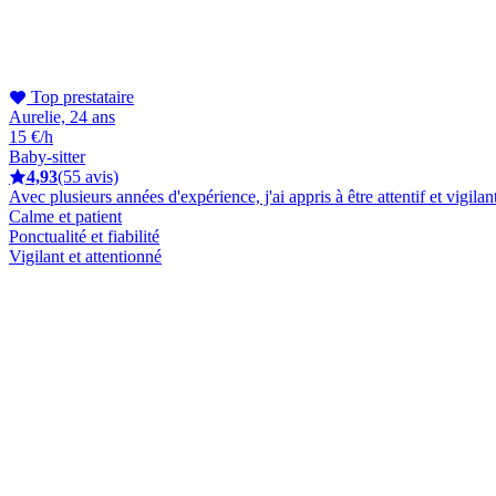
Top prestataire
Aurelie, 24 ans
15 €/h
Baby-sitter
4,93
(55 avis)
Avec plusieurs années d'expérience, j'ai appris à être attentif et vig
Calme et patient
Ponctualité et fiabilité
Vigilant et attentionné