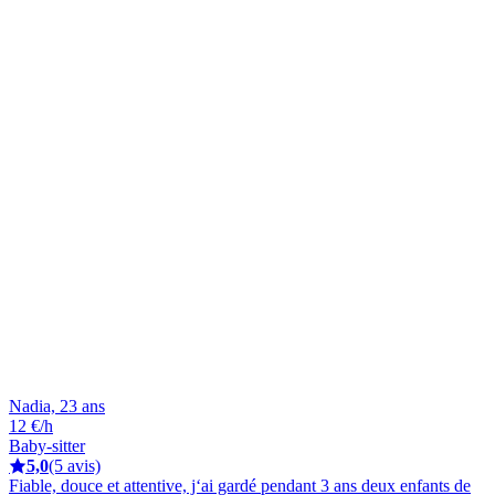
Nadia, 23 ans
12 €/h
Baby-sitter
5,0
(5 avis)
Fiable, douce et attentive, j‘ai gardé pendant 3 ans deux enfants de