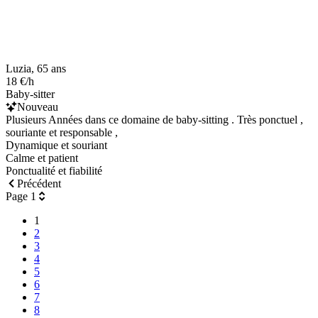
Luzia, 65 ans
18 €/h
Baby-sitter
Nouveau
Plusieurs Années dans ce domaine de baby-sitting . Très ponctuel ,
souriante et responsable ,
Dynamique et souriant
Calme et patient
Ponctualité et fiabilité
Précédent
Page 1
1
2
3
4
5
6
7
8