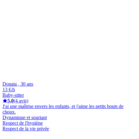
Donata , 30 ans
13 €/h
Baby-sitter
5,0
(4 avis)
J'ai une maîtrise envers les enfants, et j'aime les petits bouts de
choux.
Dynamique et souriant
Respect de l'hygiène
Respect de la vie privée