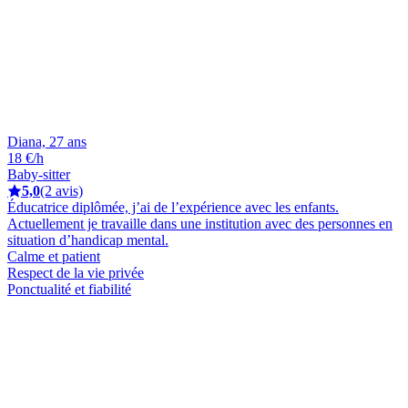
Diana, 27 ans
18 €/h
Baby-sitter
5,0
(2 avis)
Éducatrice diplômée, j’ai de l’expérience avec les enfants.
Actuellement je travaille dans une institution avec des personnes en
situation d’handicap mental.
Calme et patient
Respect de la vie privée
Ponctualité et fiabilité