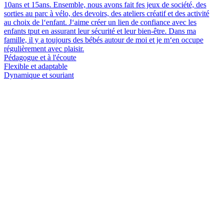
10ans et 15ans. Ensemble, nous avons fait fes jeux de société, des
sorties au parc à vélo, des devoirs, des ateliers créatif et des activité
au choix de l‘enfant. J‘aime créer un lien de confiance avec les
enfants tput en assurant leur sécurité et leur bien-être. Dans ma
famille, il y a toujours des bébés autour de moi et je m‘en occupe
régulièrement avec plaisir.
Pédagogue et à l'écoute
Flexible et adaptable
Dynamique et souriant