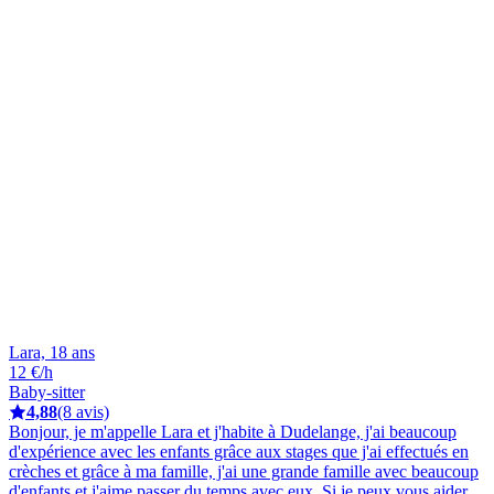
Lara, 18 ans
12 €/h
Baby-sitter
4,88
(8 avis)
Bonjour, je m'appelle Lara et j'habite à Dudelange, j'ai beaucoup
d'expérience avec les enfants grâce aux stages que j'ai effectués en
crèches et grâce à ma famille, j'ai une grande famille avec beaucoup
d'enfants et j'aime passer du temps avec eux. Si je peux vous aider