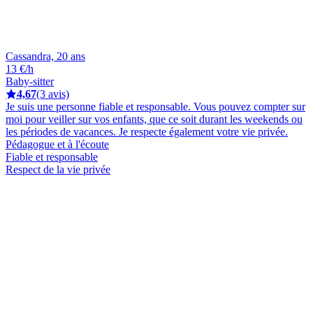
Cassandra, 20 ans
13 €/h
Baby-sitter
4,67
(3 avis)
Je suis une personne fiable et responsable. Vous pouvez compter sur
moi pour veiller sur vos enfants, que ce soit durant les weekends ou
les périodes de vacances. Je respecte également votre vie privée.
Pédagogue et à l'écoute
Fiable et responsable
Respect de la vie privée