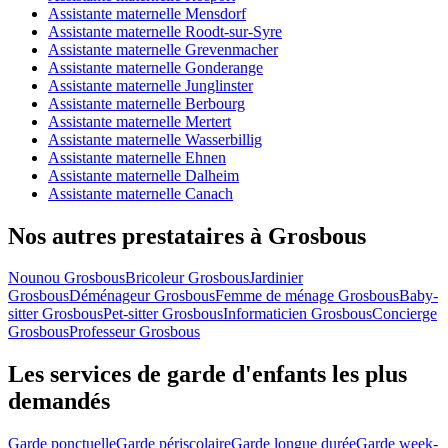
Assistante maternelle Mensdorf
Assistante maternelle Roodt-sur-Syre
Assistante maternelle Grevenmacher
Assistante maternelle Gonderange
Assistante maternelle Junglinster
Assistante maternelle Berbourg
Assistante maternelle Mertert
Assistante maternelle Wasserbillig
Assistante maternelle Ehnen
Assistante maternelle Dalheim
Assistante maternelle Canach
Nos autres prestataires à Grosbous
Nounou Grosbous
Bricoleur Grosbous
Jardinier
Grosbous
Déménageur Grosbous
Femme de ménage Grosbous
Baby-
sitter Grosbous
Pet-sitter Grosbous
Informaticien Grosbous
Concierge
Grosbous
Professeur Grosbous
Les services de garde d'enfants les plus
demandés
Garde ponctuelle
Garde périscolaire
Garde longue durée
Garde week-