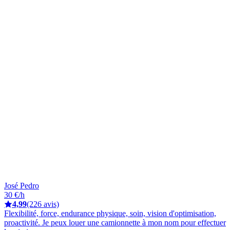
José Pedro
30 €/h
4,99
(226 avis)
Flexibilité, force, endurance physique, soin, vision d'optimisation,
proactivité. Je peux louer une camionnette à mon nom pour effectuer