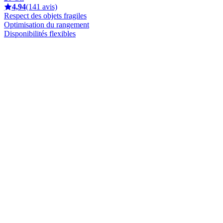
4,94
(141 avis)
Respect des objets fragiles
Optimisation du rangement
Disponibilités flexibles