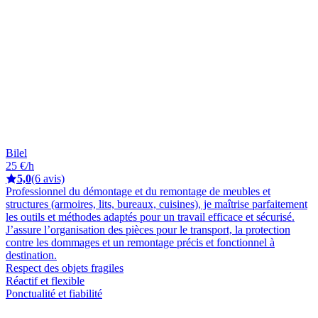
Bilel
25 €/h
5,0
(6 avis)
Professionnel du démontage et du remontage de meubles et
structures (armoires, lits, bureaux, cuisines), je maîtrise parfaitement
les outils et méthodes adaptés pour un travail efficace et sécurisé.
J’assure l’organisation des pièces pour le transport, la protection
contre les dommages et un remontage précis et fonctionnel à
destination.
Respect des objets fragiles
Réactif et flexible
Ponctualité et fiabilité