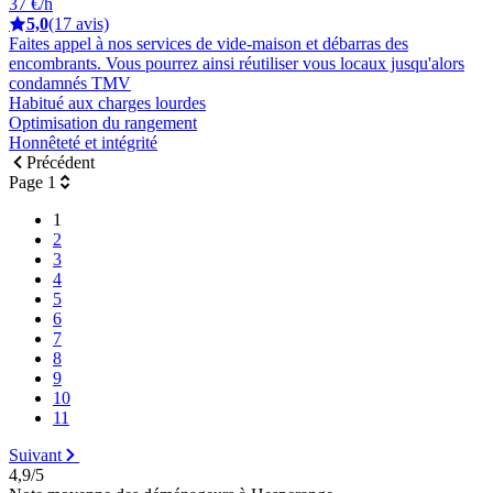
37 €/h
5,0
(17 avis)
Faites appel à nos services de vide-maison et débarras des
encombrants. Vous pourrez ainsi réutiliser vous locaux jusqu'alors
condamnés TMV
Habitué aux charges lourdes
Optimisation du rangement
Honnêteté et intégrité
Précédent
Page 1
1
2
3
4
5
6
7
8
9
10
11
Suivant
4,9/5