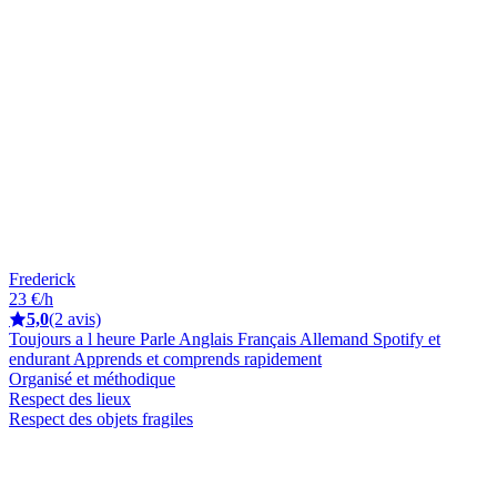
Frederick
23 €/h
5,0
(2 avis)
Toujours a l heure Parle Anglais Français Allemand Spotify et
endurant Apprends et comprends rapidement
Organisé et méthodique
Respect des lieux
Respect des objets fragiles