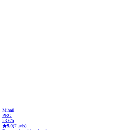
Mihail
PRO
23 €/h
5,0
(7 avis)