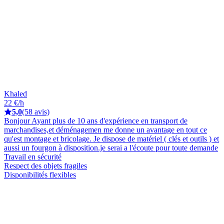
Khaled
22 €/h
5,0
(58 avis)
Bonjour Ayant plus de 10 ans d'expérience en transport de
marchandises,et déménagemen me donne un avantage en tout ce
qu'est montage et bricolage. Je dispose de matériel ( clés et outils ) et
aussi un fourgon à disposition.je serai a l'écoute pour toute demande
Travail en sécurité
Respect des objets fragiles
Disponibilités flexibles