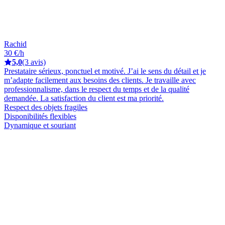
Rachid
30 €/h
5,0
(3 avis)
Prestataire sérieux, ponctuel et motivé. J’ai le sens du détail et je
m’adapte facilement aux besoins des clients. Je travaille avec
professionnalisme, dans le respect du temps et de la qualité
demandée. La satisfaction du client est ma priorité.
Respect des objets fragiles
Disponibilités flexibles
Dynamique et souriant