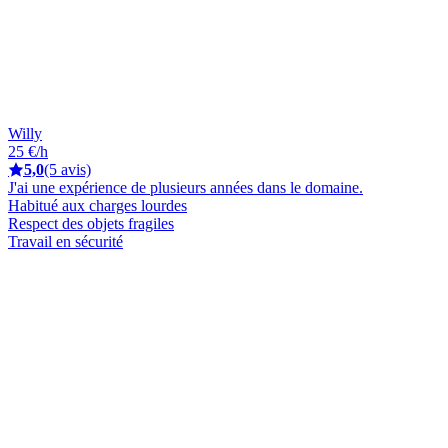
Willy
25 €/h
5,0
(5 avis)
J'ai une expérience de plusieurs années dans le domaine.
Habitué aux charges lourdes
Respect des objets fragiles
Travail en sécurité