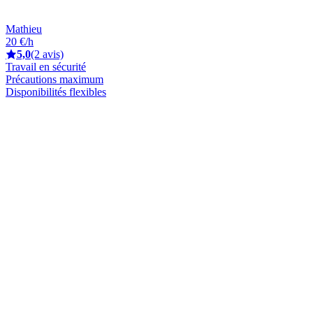
Mathieu
20 €/h
5,0
(2 avis)
Travail en sécurité
Précautions maximum
Disponibilités flexibles