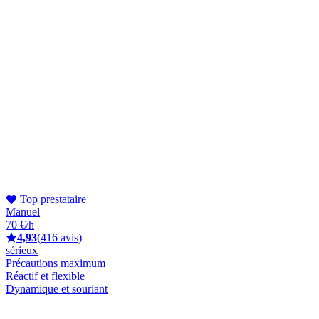
Top prestataire
Manuel
70 €/h
4,93
(416 avis)
sérieux
Précautions maximum
Réactif et flexible
Dynamique et souriant