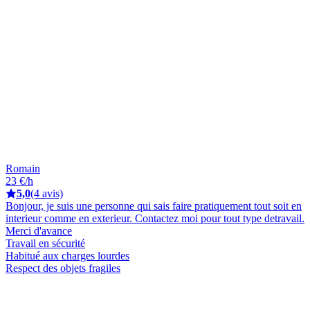
Romain
23 €/h
5,0
(4 avis)
Bonjour, je suis une personne qui sais faire pratiquement tout soit en
interieur comme en exterieur. Contactez moi pour tout type detravail.
Merci d'avance
Travail en sécurité
Habitué aux charges lourdes
Respect des objets fragiles