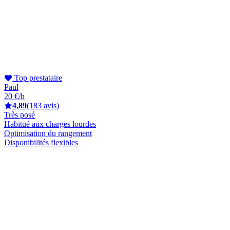
Top prestataire
Paul
20 €/h
4,89
(183 avis)
Très posé
Habitué aux charges lourdes
Optimisation du rangement
Disponibilités flexibles