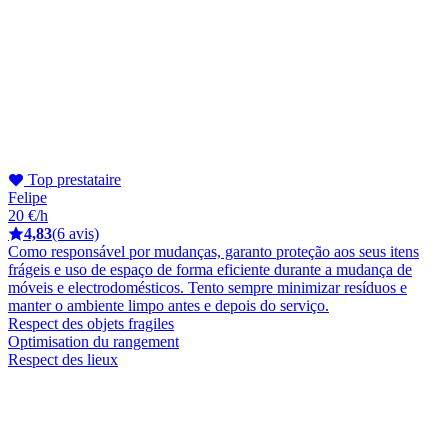
Top prestataire
Felipe
20 €/h
4,83
(6 avis)
Como responsável por mudanças, garanto proteção aos seus itens
frágeis e uso de espaço de forma eficiente durante a mudança de
móveis e electrodomésticos. Tento sempre minimizar resíduos e
manter o ambiente limpo antes e depois do serviço.
Respect des objets fragiles
Optimisation du rangement
Respect des lieux