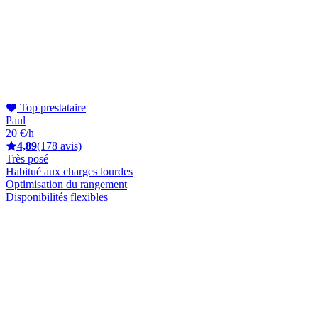
Top prestataire
Paul
20 €/h
4,89
(178 avis)
Très posé
Habitué aux charges lourdes
Optimisation du rangement
Disponibilités flexibles