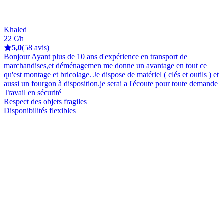
Khaled
22 €/h
5,0
(58 avis)
Bonjour Ayant plus de 10 ans d'expérience en transport de
marchandises,et déménagemen me donne un avantage en tout ce
qu'est montage et bricolage. Je dispose de matériel ( clés et outils ) et
aussi un fourgon à disposition.je serai a l'écoute pour toute demande
Travail en sécurité
Respect des objets fragiles
Disponibilités flexibles