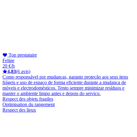
Top prestataire
Felipe
20 €/h
4,83
(6 avis)
Como responsável por mudanças, garanto proteção aos seus itens
frágeis e uso de espaço de forma eficiente durante a mudança de
móveis e electrodomésticos. Tento sempre minimizar resíduos e
manter o ambiente limpo antes e depois do serviço.
Respect des objets fragiles
Optimisation du rangement
Respect des lieux