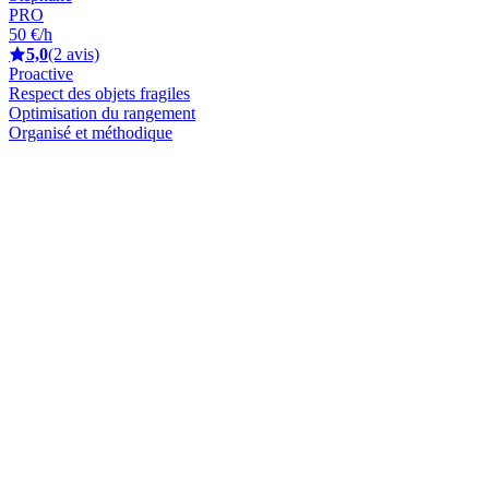
PRO
50 €/h
5,0
(2 avis)
Proactive
Respect des objets fragiles
Optimisation du rangement
Organisé et méthodique