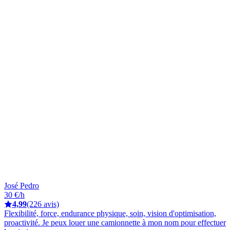
José Pedro
30 €/h
4,99
(226 avis)
Flexibilité, force, endurance physique, soin, vision d'optimisation,
proactivité. Je peux louer une camionnette à mon nom pour effectuer