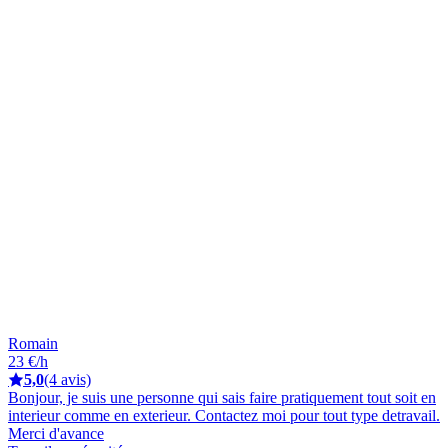
Romain
23 €/h
5,0
(4 avis)
Bonjour, je suis une personne qui sais faire pratiquement tout soit en
interieur comme en exterieur. Contactez moi pour tout type detravail.
Merci d'avance