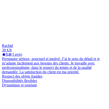
Rachid
30 €/h
5,0
(3 avis)
Prestataire sérieux, ponctuel et motivé. J’ai le sens du détail et je
m’adapte facilement aux besoins des clients. Je travaille avec
professionnalisme, dans le respect du temps et de la qualité
demandée. La satisfaction du client est ma priorité.
Respect des objets fragiles
Disponibilités flexibles
Dynamique et souriant