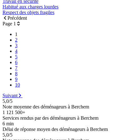
Travail en sécurité
Habitué aux charges lourdes
Respect des objets fragiles
Précédent
Page 1
1
2
3
4
5
6
7
8
9
10
Suivant
5,0/5
Note moyenne des déménageurs à Berchem
1 121 500+
Services rendus par des déménageurs à Berchem
6 min
Délai de réponse moyen des déménageurs à Berchem
5,0/5