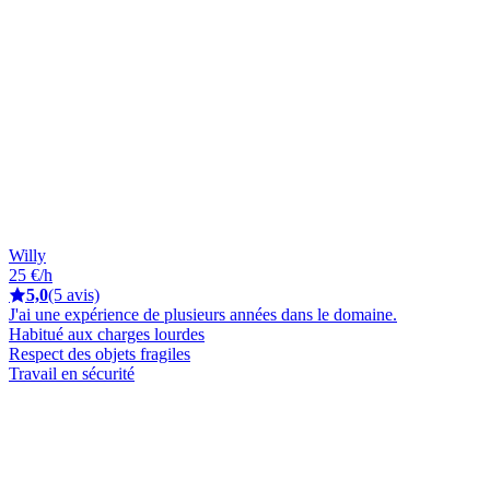
Willy
25 €/h
5,0
(5 avis)
J'ai une expérience de plusieurs années dans le domaine.
Habitué aux charges lourdes
Respect des objets fragiles
Travail en sécurité