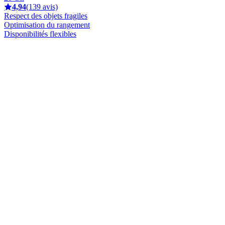
4,94
(139 avis)
Respect des objets fragiles
Optimisation du rangement
Disponibilités flexibles