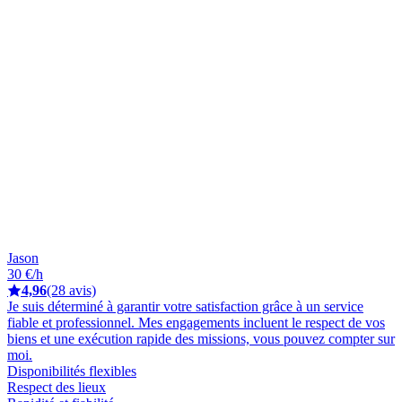
Jason
30 €/h
4,96
(28 avis)
Je suis déterminé à garantir votre satisfaction grâce à un service
fiable et professionnel. Mes engagements incluent le respect de vos
biens et une exécution rapide des missions, vous pouvez compter sur
moi.
Disponibilités flexibles
Respect des lieux