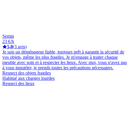
Semin
23 €/h
5,0
(3 avis)
Je suis un déménageur fiable, toujours prêt à garantir la sécurité de
vos objets, même les plus fragiles. Je m'engage à traiter chaque
meuble avec soin et à respecter les lieux. Avec moi, vous n'avez pas
à vous inquiéter, je prends toutes les précautions nécessaires.
Respect des objets fragiles
Habitué aux charges lourdes
Respect des lieux