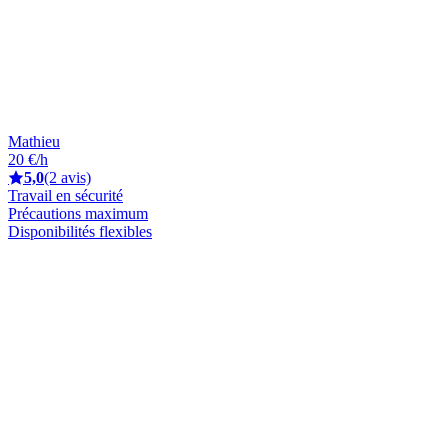
Mathieu
20 €/h
5,0
(2 avis)
Travail en sécurité
Précautions maximum
Disponibilités flexibles