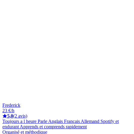
Frederick
23 €/h
5,0
(2 avis)
Toujours a l heure Parle Anglais Français Allemand Spotify et
endurant Apprends et comprends rapidement
Organisé et méthodique