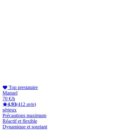
Top prestataire
Manuel
70 €/h
4,93
(412 avis)
sérieux
Précautions maximum
Réactif et flexible
Dynamique et souriant