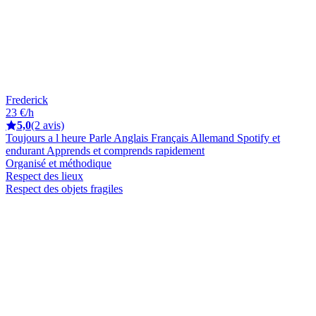
Frederick
23 €/h
5,0
(2 avis)
Toujours a l heure Parle Anglais Français Allemand Spotify et
endurant Apprends et comprends rapidement
Organisé et méthodique
Respect des lieux
Respect des objets fragiles