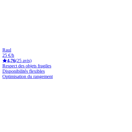
Raul
25 €/h
4,76
(25 avis)
Respect des objets fragiles
Disponibilités flexibles
Optimisation du rangement