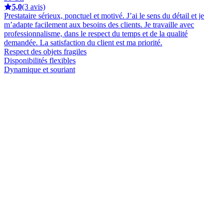
5,0
(3 avis)
Prestataire sérieux, ponctuel et motivé. J’ai le sens du détail et je
m’adapte facilement aux besoins des clients. Je travaille avec
professionnalisme, dans le respect du temps et de la qualité
demandée. La satisfaction du client est ma priorité.
Respect des objets fragiles
Disponibilités flexibles
Dynamique et souriant