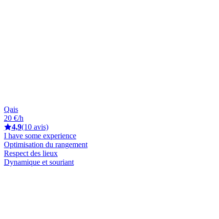
Qais
20 €/h
4,9
(10 avis)
I have some experience
Optimisation du rangement
Respect des lieux
Dynamique et souriant