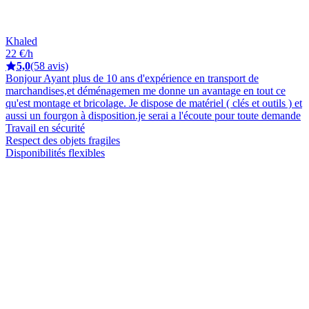
Khaled
22 €/h
5,0
(58 avis)
Bonjour Ayant plus de 10 ans d'expérience en transport de
marchandises,et déménagemen me donne un avantage en tout ce
qu'est montage et bricolage. Je dispose de matériel ( clés et outils ) et
aussi un fourgon à disposition.je serai a l'écoute pour toute demande
Travail en sécurité
Respect des objets fragiles
Disponibilités flexibles