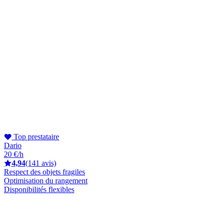
Top prestataire
Dario
20 €/h
4,94
(141 avis)
Respect des objets fragiles
Optimisation du rangement
Disponibilités flexibles