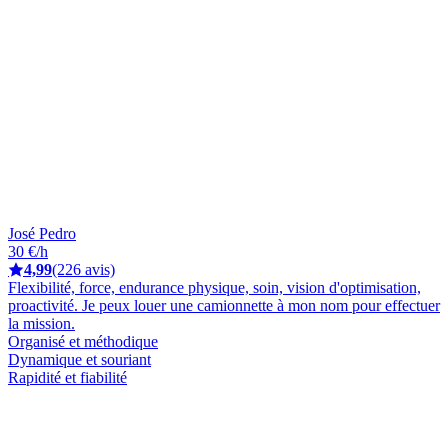
José Pedro
30 €/h
4,99
(226 avis)
Flexibilité, force, endurance physique, soin, vision d'optimisation,
proactivité. Je peux louer une camionnette à mon nom pour effectuer
la mission.
Organisé et méthodique
Dynamique et souriant
Rapidité et fiabilité