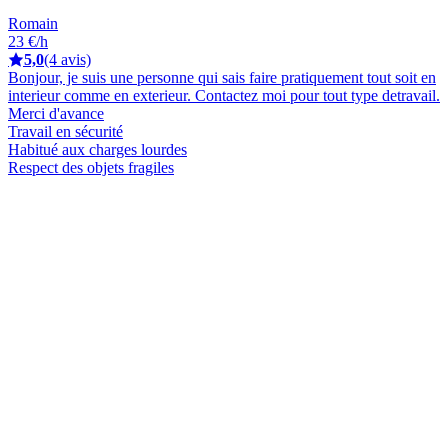
Romain
23 €/h
5,0
(4 avis)
Bonjour, je suis une personne qui sais faire pratiquement tout soit en
interieur comme en exterieur. Contactez moi pour tout type detravail.
Merci d'avance
Travail en sécurité
Habitué aux charges lourdes
Respect des objets fragiles