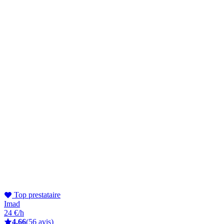
Top prestataire
Imad
24 €/h
4,66
(56 avis)