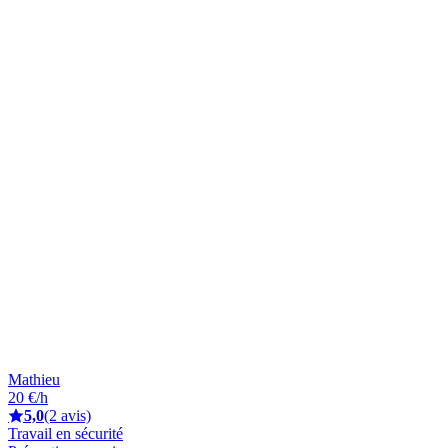
Mathieu
20 €/h
5,0
(2 avis)
Travail en sécurité