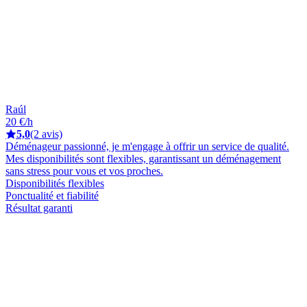
Raúl
20 €/h
5,0
(2 avis)
Déménageur passionné, je m'engage à offrir un service de qualité.
Mes disponibilités sont flexibles, garantissant un déménagement
sans stress pour vous et vos proches.
Disponibilités flexibles
Ponctualité et fiabilité
Résultat garanti