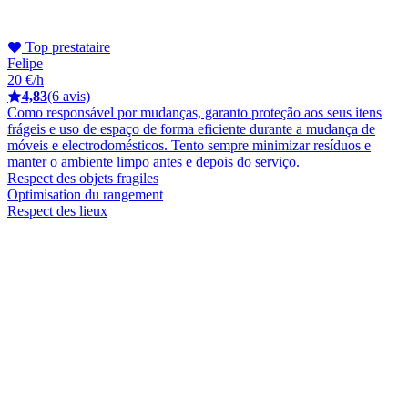
Top prestataire
Felipe
20 €/h
4,83
(6 avis)
Como responsável por mudanças, garanto proteção aos seus itens
frágeis e uso de espaço de forma eficiente durante a mudança de
móveis e electrodomésticos. Tento sempre minimizar resíduos e
manter o ambiente limpo antes e depois do serviço.
Respect des objets fragiles
Optimisation du rangement
Respect des lieux