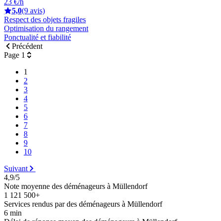
23 €/h
5,0
(9 avis)
Respect des objets fragiles
Optimisation du rangement
Ponctualité et fiabilité
Précédent
Page 1
1
2
3
4
5
6
7
8
9
10
Suivant
4,9/5
Note moyenne des déménageurs à Müllendorf
1 121 500+
Services rendus par des déménageurs à Müllendorf
6 min