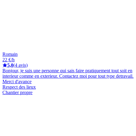
Romain
22 €/h
5,0
(4 avis)
Bonjour, je suis une personne qui sais faire pratiquement tout soit en
interieur comme en exterieur. Contactez moi pour tout type detravail.
Merci d'avance
Respect des lieux
Chantier propre