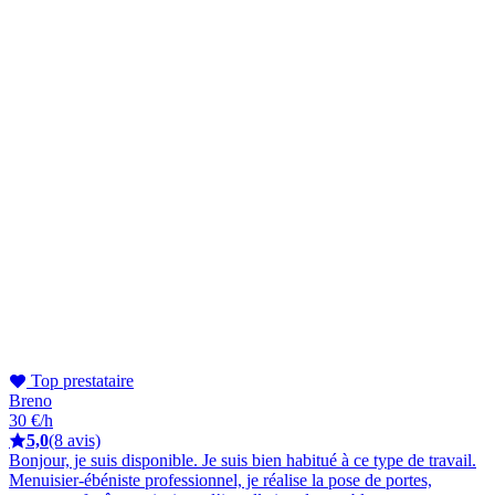
Top prestataire
Breno
30 €/h
5,0
(8 avis)
Bonjour, je suis disponible. Je suis bien habitué à ce type de travail.
Menuisier-ébéniste professionnel, je réalise la pose de portes,