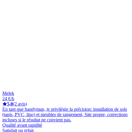
Melek
24 €/h
5,0
(2 avis)
En tant que handyman, je privilégie la précision: installation de sols
(tapis, PVC, lino) et meubles de rangement, Site propre, corrections
incluses si le résultat ne convient pas.
Qualité avant rapidité
Satisfait ou refait