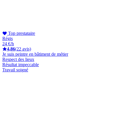
Top prestataire
Régis
24 €/h
4,86
(22 avis)
Je suis peintre en bâtiment de métier
Respect des lieux
Résultat impeccable
Travail soigné