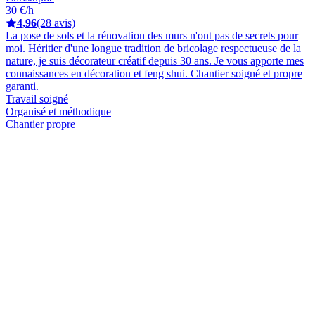
30 €/h
4,96
(28 avis)
La pose de sols et la rénovation des murs n'ont pas de secrets pour
moi. Héritier d'une longue tradition de bricolage respectueuse de la
nature, je suis décorateur créatif depuis 30 ans. Je vous apporte mes
connaissances en décoration et feng shui. Chantier soigné et propre
garanti.
Travail soigné
Organisé et méthodique
Chantier propre