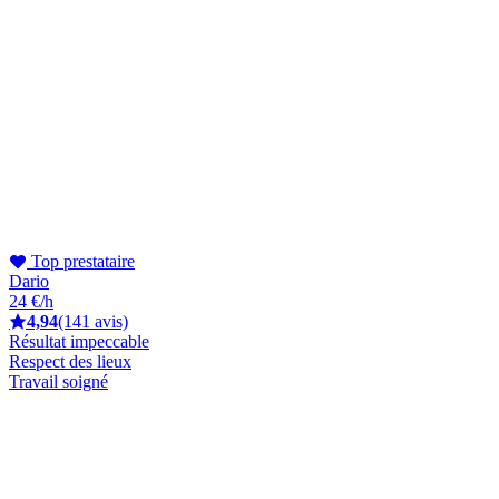
Top prestataire
Dario
24 €/h
4,94
(141 avis)
Résultat impeccable
Respect des lieux
Travail soigné