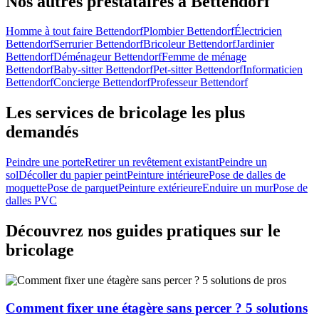
Nos autres prestataires à Bettendorf
Homme à tout faire Bettendorf
Plombier Bettendorf
Électricien
Bettendorf
Serrurier Bettendorf
Bricoleur Bettendorf
Jardinier
Bettendorf
Déménageur Bettendorf
Femme de ménage
Bettendorf
Baby-sitter Bettendorf
Pet-sitter Bettendorf
Informaticien
Bettendorf
Concierge Bettendorf
Professeur Bettendorf
Les services de bricolage les plus
demandés
Peindre une porte
Retirer un revêtement existant
Peindre un
sol
Décoller du papier peint
Peinture intérieure
Pose de dalles de
moquette
Pose de parquet
Peinture extérieure
Enduire un mur
Pose de
dalles PVC
Découvrez nos guides pratiques sur le
bricolage
Comment fixer une étagère sans percer ? 5 solutions