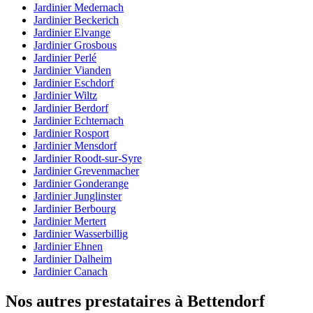
Jardinier Medernach
Jardinier Beckerich
Jardinier Elvange
Jardinier Grosbous
Jardinier Perlé
Jardinier Vianden
Jardinier Eschdorf
Jardinier Wiltz
Jardinier Berdorf
Jardinier Echternach
Jardinier Rosport
Jardinier Mensdorf
Jardinier Roodt-sur-Syre
Jardinier Grevenmacher
Jardinier Gonderange
Jardinier Junglinster
Jardinier Berbourg
Jardinier Mertert
Jardinier Wasserbillig
Jardinier Ehnen
Jardinier Dalheim
Jardinier Canach
Nos autres prestataires à Bettendorf