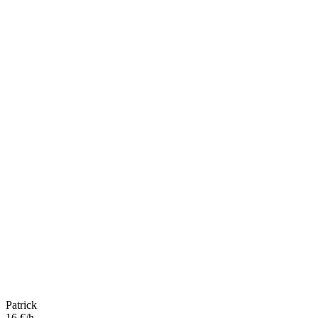
Patrick
16 €/h