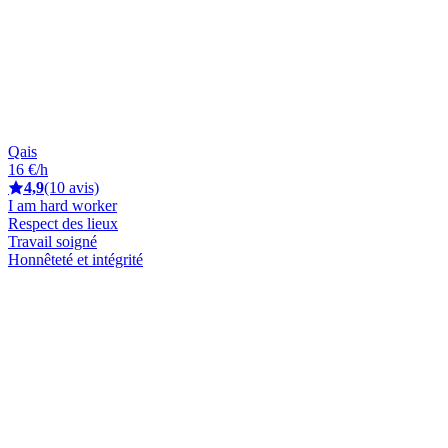
Qais
16 €/h
4,9
(10 avis)
I am hard worker
Respect des lieux
Travail soigné
Honnêteté et intégrité