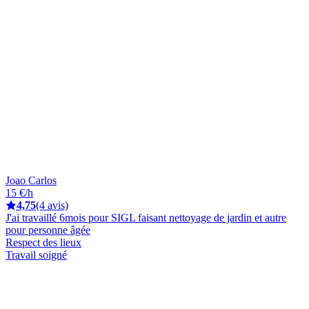
Joao Carlos
15 €/h
4,75
(4 avis)
J'ai travaillé 6mois pour SIGL faisant nettoyage de jardin et autre
pour personne âgée
Respect des lieux
Travail soigné