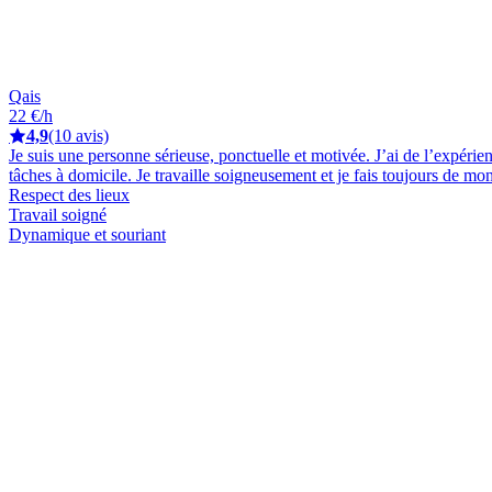
Qais
22 €/h
4,9
(10 avis)
Je suis une personne sérieuse, ponctuelle et motivée. J’ai de l’expérie
tâches à domicile. Je travaille soigneusement et je fais toujours de mon
Respect des lieux
Travail soigné
Dynamique et souriant