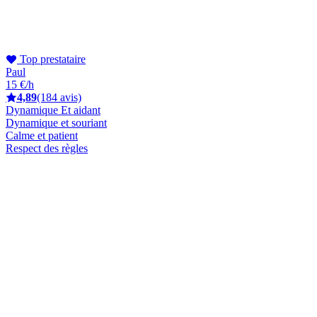
Top prestataire
Paul
15 €/h
4,89
(184 avis)
Dynamique Et aidant
Dynamique et souriant
Calme et patient
Respect des règles