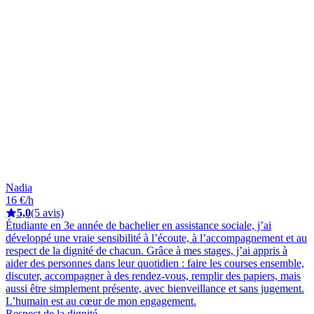
Nadia
16 €/h
5,0
(5 avis)
Étudiante en 3e année de bachelier en assistance sociale, j’ai
développé une vraie sensibilité à l’écoute, à l’accompagnement et au
respect de la dignité de chacun. Grâce à mes stages, j’ai appris à
aider des personnes dans leur quotidien : faire les courses ensemble,
discuter, accompagner à des rendez-vous, remplir des papiers, mais
aussi être simplement présente, avec bienveillance et sans jugement.
L’humain est au cœur de mon engagement.
Respect de la dignité