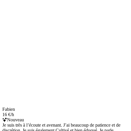
Fabien
16 €/h
Nouveau
Je suis très à l’écoute et avenant. J’ai beaucoup de patience et de
discrétion. Je suis également Cultivé et bien éduqué. Je parle