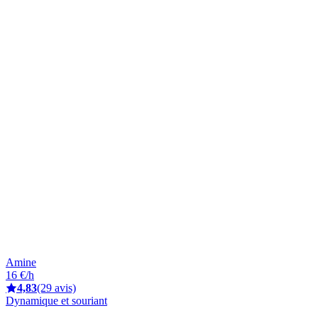
Amine
16 €/h
4,83
(29 avis)
Dynamique et souriant