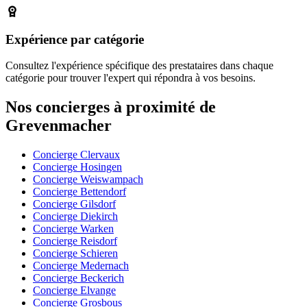
Expérience par catégorie
Consultez l'expérience spécifique des prestataires dans chaque
catégorie pour trouver l'expert qui répondra à vos besoins.
Nos concierges à proximité de
Grevenmacher
Concierge Clervaux
Concierge Hosingen
Concierge Weiswampach
Concierge Bettendorf
Concierge Gilsdorf
Concierge Diekirch
Concierge Warken
Concierge Reisdorf
Concierge Schieren
Concierge Medernach
Concierge Beckerich
Concierge Elvange
Concierge Grosbous