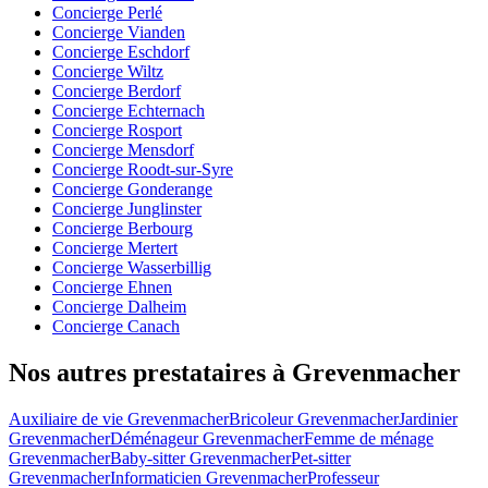
Concierge Perlé
Concierge Vianden
Concierge Eschdorf
Concierge Wiltz
Concierge Berdorf
Concierge Echternach
Concierge Rosport
Concierge Mensdorf
Concierge Roodt-sur-Syre
Concierge Gonderange
Concierge Junglinster
Concierge Berbourg
Concierge Mertert
Concierge Wasserbillig
Concierge Ehnen
Concierge Dalheim
Concierge Canach
Nos autres prestataires à Grevenmacher
Auxiliaire de vie Grevenmacher
Bricoleur Grevenmacher
Jardinier
Grevenmacher
Déménageur Grevenmacher
Femme de ménage
Grevenmacher
Baby-sitter Grevenmacher
Pet-sitter
Grevenmacher
Informaticien Grevenmacher
Professeur