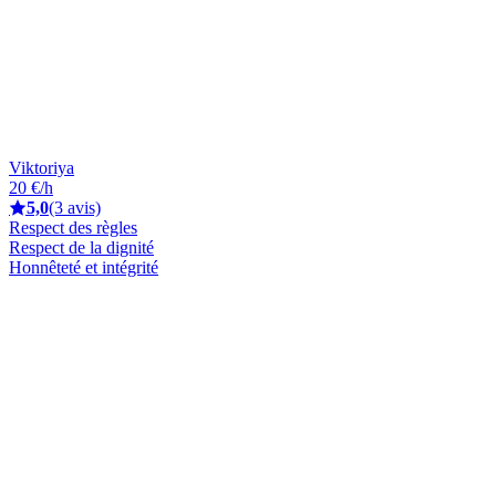
Viktoriya
20 €/h
5,0
(3 avis)
Respect des règles
Respect de la dignité
Honnêteté et intégrité