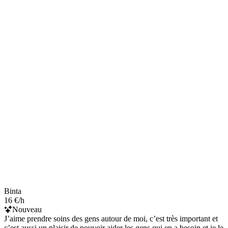
Binta
16 €/h
Nouveau
J’aime prendre soins des gens autour de moi, c’est très important et
c’est aussi un plaisir de pouvoir aider les gens qui en a besoin et je le