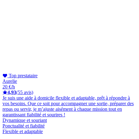
Top prestataire
Aurelie
20 €/h
4,93
(55 avis)
Je suis une aide à domicile flexible et adaptable, prêt à répondre à
vos besoins. Que ce soit pour accompagner une sortie, préparer des
repas ou servir, je m’ajuste aisément à chaque mission tout en
garantissant fiabilité et sourires !
Dynamique et souriant
Ponctualité et fiabilité
Flexible et adaptable