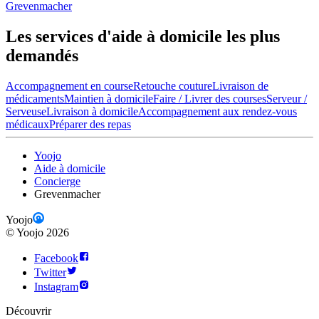
Grevenmacher
Les services d'aide à domicile les plus
demandés
Accompagnement en course
Retouche couture
Livraison de
médicaments
Maintien à domicile
Faire / Livrer des courses
Serveur /
Serveuse
Livraison à domicile
Accompagnement aux rendez-vous
médicaux
Préparer des repas
Yoojo
Aide à domicile
Concierge
Grevenmacher
Yoojo
©
Yoojo
2026
Facebook
Twitter
Instagram
Découvrir