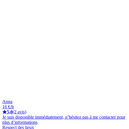
Anna
16 €/h
5,0
(2 avis)
Je suis disponible immédiatement, n’hésitez pas à me contacter pour
plus d’informations
Respect des lieux