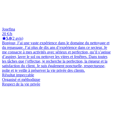
Josefina
20 €/h
5,0
(2 avis)
Bonjour, J’ai une vaste expérience dans le domaine du nettoyage et
du repassage. J’ai plus de dix ans d’expérience dans ce secteur. Je
me consacre à mes activités avec sérieux et perfection, qu’il s’agisse
d’aspirer, laver le sol ou nettoyer les vitres et fenêtres. Dans toutes
les tâches que j’effectue, je recherche la perfection, la rigueur et la
satisfaction du client. Je suis également ponctuelle, respectueuse,
polie et je veille à préserver la vie privée des clients.
Résultat impeccable
Organisé et méthodique
Respect de la vie privée