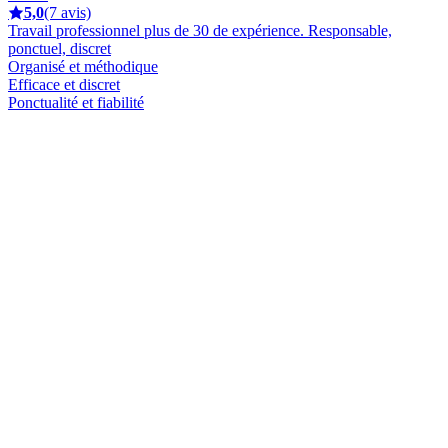
5,0
(7 avis)
Travail professionnel plus de 30 de expérience. Responsable,
ponctuel, discret
Organisé et méthodique
Efficace et discret
Ponctualité et fiabilité