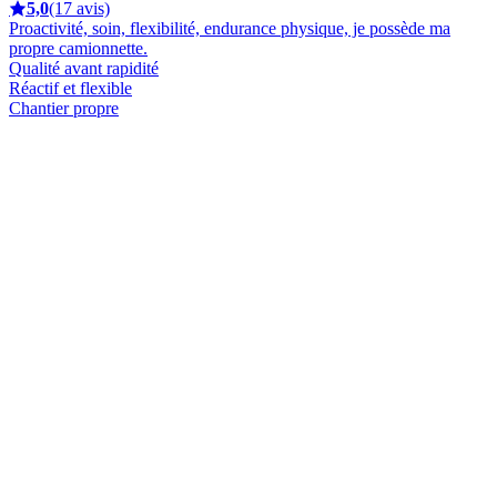
5,0
(17 avis)
Proactivité, soin, flexibilité, endurance physique, je possède ma
propre camionnette.
Qualité avant rapidité
Réactif et flexible
Chantier propre