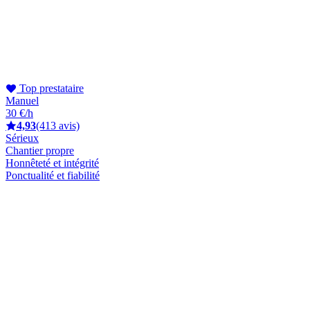
Top prestataire
Manuel
30 €/h
4,93
(413 avis)
Sérieux
Chantier propre
Honnêteté et intégrité
Ponctualité et fiabilité