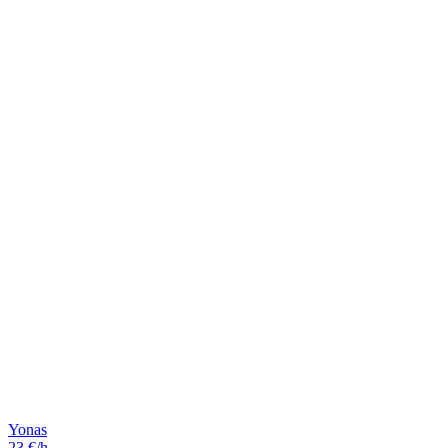
Yonas
23 €/h