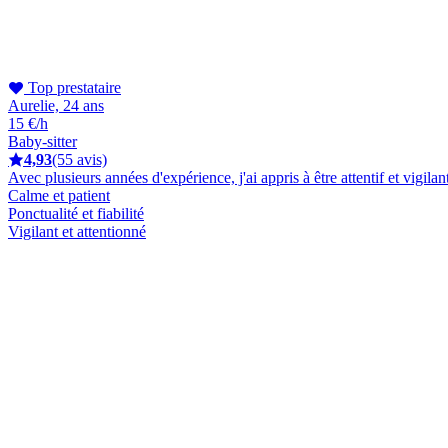
Top prestataire
Aurelie, 24 ans
15 €/h
Baby-sitter
4,93
(55 avis)
Avec plusieurs années d'expérience, j'ai appris à être attentif et vig
Calme et patient
Ponctualité et fiabilité
Vigilant et attentionné