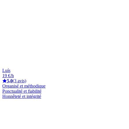
Luís
19 €/h
5,0
(3 avis)
Organisé et méthodique
Ponctualité et fiabilité
Honnêteté et intégrité