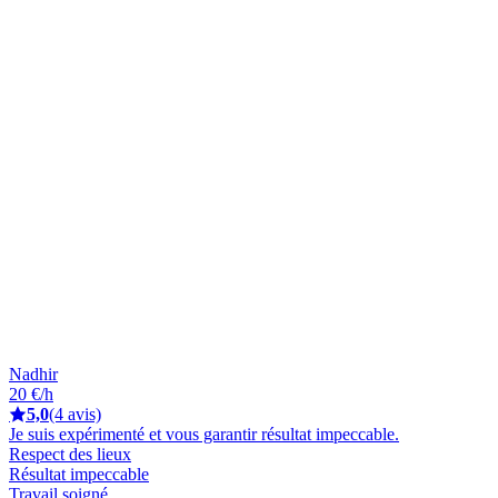
Nadhir
20 €/h
5,0
(4 avis)
Je suis expérimenté et vous garantir résultat impeccable.
Respect des lieux
Résultat impeccable
Travail soigné