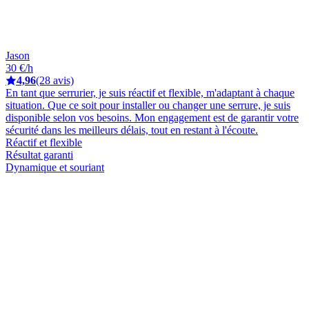
Jason
30 €/h
4,96
(28 avis)
En tant que serrurier, je suis réactif et flexible, m'adaptant à chaque
situation. Que ce soit pour installer ou changer une serrure, je suis
disponible selon vos besoins. Mon engagement est de garantir votre
sécurité dans les meilleurs délais, tout en restant à l'écoute.
Réactif et flexible
Résultat garanti
Dynamique et souriant