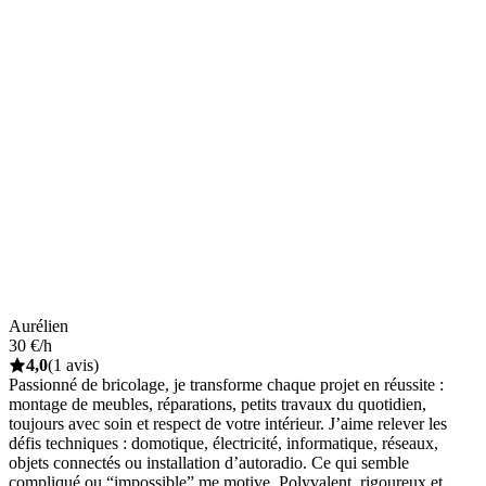
Aurélien
30 €/h
4,0
(1 avis)
Passionné de bricolage, je transforme chaque projet en réussite :
montage de meubles, réparations, petits travaux du quotidien,
toujours avec soin et respect de votre intérieur. J’aime relever les
défis techniques : domotique, électricité, informatique, réseaux,
objets connectés ou installation d’autoradio. Ce qui semble
compliqué ou “impossible” me motive. Polyvalent, rigoureux et