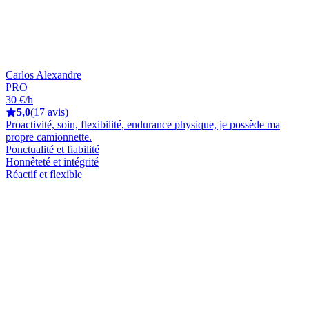
Carlos Alexandre
PRO
30 €/h
5,0
(17 avis)
Proactivité, soin, flexibilité, endurance physique, je possède ma
propre camionnette.
Ponctualité et fiabilité
Honnêteté et intégrité
Réactif et flexible