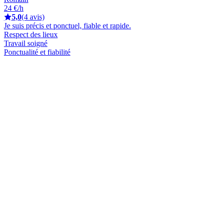
24 €/h
5,0
(4 avis)
Je suis précis et ponctuel, fiable et rapide.
Respect des lieux
Travail soigné
Ponctualité et fiabilité