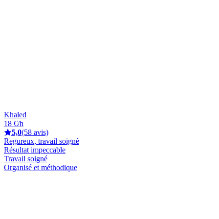
Khaled
18 €/h
5,0
(58 avis)
Regureux, travail soignè
Résultat impeccable
Travail soigné
Organisé et méthodique