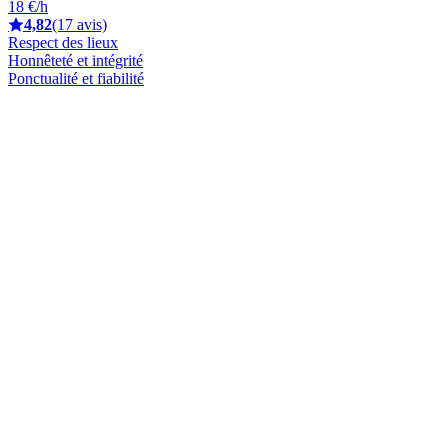
18 €/h
4,82
(17 avis)
Respect des lieux
Honnêteté et intégrité
Ponctualité et fiabilité