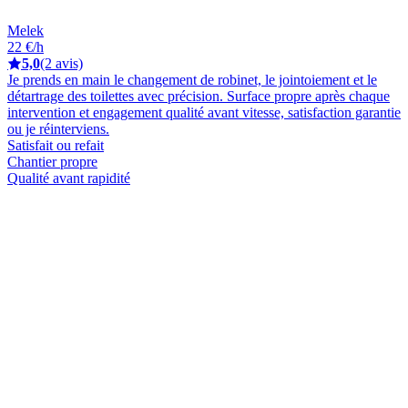
Melek
22 €/h
5,0
(2 avis)
Je prends en main le changement de robinet, le jointoiement et le
détartrage des toilettes avec précision. Surface propre après chaque
intervention et engagement qualité avant vitesse, satisfaction garantie
ou je réinterviens.
Satisfait ou refait
Chantier propre
Qualité avant rapidité