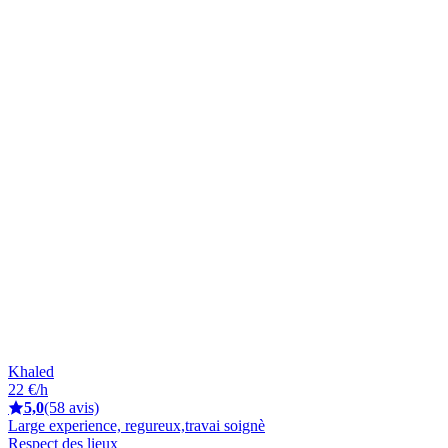
Khaled
22 €/h
5,0
(58 avis)
Large experience, regureux,travai soignè
Respect des lieux