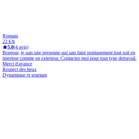
Romain
22 €/h
5,0
(4 avis)
Bonjour, je suis une personne qui sais faire pratiquement tout soit en
interieur comme en exterieur. Contactez moi pour tout type detravail.
Merci d'avance
Respect des lieux
Dynamique et souriant