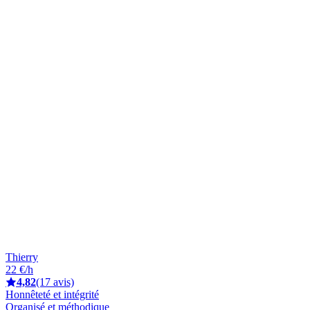
Thierry
22 €/h
4,82
(17 avis)
Honnêteté et intégrité
Organisé et méthodique