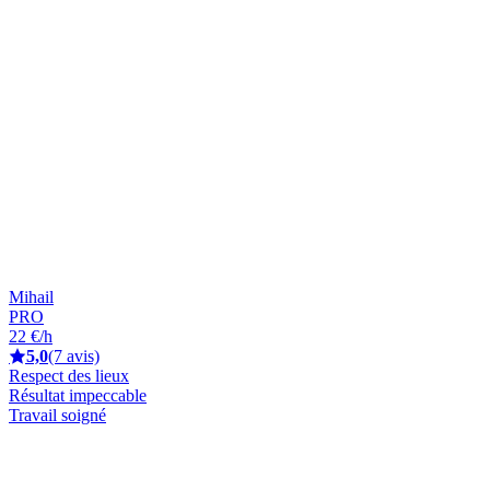
Mihail
PRO
22 €/h
5,0
(7 avis)
Respect des lieux
Résultat impeccable
Travail soigné