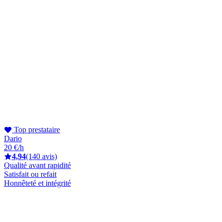
Top prestataire
Dario
20 €/h
4,94
(140 avis)
Qualité avant rapidité
Satisfait ou refait
Honnêteté et intégrité