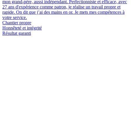
mon grand-père, aussi indépendant. Perfectionniste et efficace, avec
27 ans d'expérience comme patron, je réalise un travail propre et
rapide. On dit que j’ai des mains en or. Je mets mes compétences à
votre service.
Chantier propre
Honnêteté et intégrité
Résultat garanti