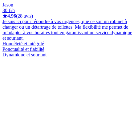
Jason
30 €/h
4,96
(28 avis)
Je suis ici pour répondre à vos urgences, que ce soit un robinet à
changer ou un détartrage de toilettes. Ma flexibilité me permet de
m’adapter à vos horaires tout en garantissant un service dynamique
et souriant.
Honnêteté et intégrité
Ponctualité et fiabilité
Dynamique et souriant