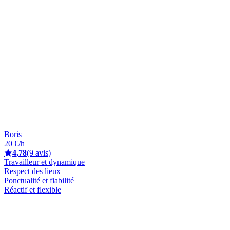
Boris
20 €/h
4,78
(9 avis)
Travailleur et dynamique
Respect des lieux
Ponctualité et fiabilité
Réactif et flexible