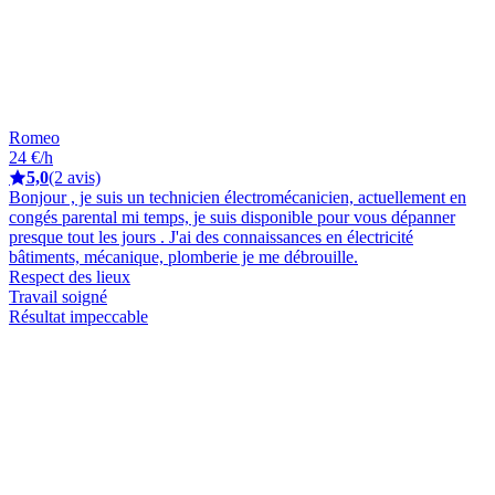
Romeo
24 €/h
5,0
(2 avis)
Bonjour , je suis un technicien électromécanicien, actuellement en
congés parental mi temps, je suis disponible pour vous dépanner
presque tout les jours . J'ai des connaissances en électricité
bâtiments, mécanique, plomberie je me débrouille.
Respect des lieux
Travail soigné
Résultat impeccable