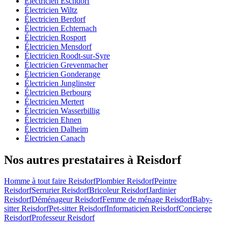
Électricien Eschdorf
Électricien Wiltz
Électricien Berdorf
Électricien Echternach
Électricien Rosport
Électricien Mensdorf
Électricien Roodt-sur-Syre
Électricien Grevenmacher
Électricien Gonderange
Électricien Junglinster
Électricien Berbourg
Électricien Mertert
Électricien Wasserbillig
Électricien Ehnen
Électricien Dalheim
Électricien Canach
Nos autres prestataires à Reisdorf
Homme à tout faire Reisdorf
Plombier Reisdorf
Peintre
Reisdorf
Serrurier Reisdorf
Bricoleur Reisdorf
Jardinier
Reisdorf
Déménageur Reisdorf
Femme de ménage Reisdorf
Baby-
sitter Reisdorf
Pet-sitter Reisdorf
Informaticien Reisdorf
Concierge
Reisdorf
Professeur Reisdorf