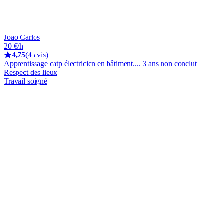
Joao Carlos
20 €/h
4,75
(4 avis)
Apprentissage catp électricien en bâtiment.... 3 ans non conclut
Respect des lieux
Travail soigné