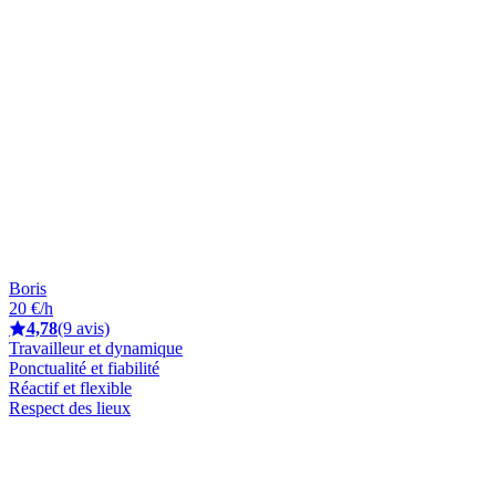
Boris
20 €/h
4,78
(9 avis)
Travailleur et dynamique
Ponctualité et fiabilité
Réactif et flexible
Respect des lieux