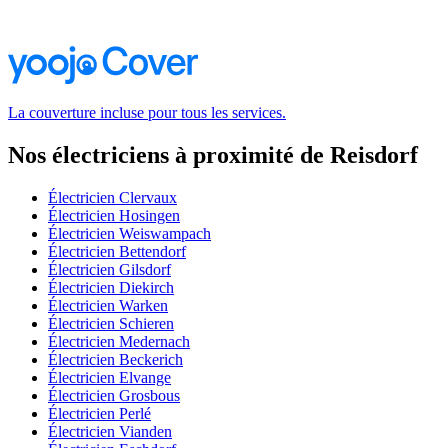
La couverture incluse pour tous les services.
Nos électriciens à proximité de Reisdorf
Électricien Clervaux
Électricien Hosingen
Électricien Weiswampach
Électricien Bettendorf
Électricien Gilsdorf
Électricien Diekirch
Électricien Warken
Électricien Schieren
Électricien Medernach
Électricien Beckerich
Électricien Elvange
Électricien Grosbous
Électricien Perlé
Électricien Vianden