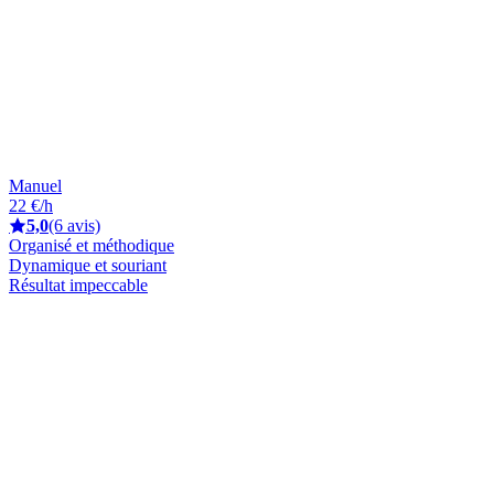
Manuel
22 €/h
5,0
(6 avis)
Organisé et méthodique
Dynamique et souriant
Résultat impeccable