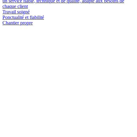
un service fiable, technique et de qualité, adapté aux besoins de
chaque client
Travail soigné
Ponctualité et fiabilité
Chantier propre