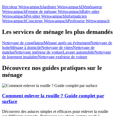
Bricoleur Weiswampach
Jardinier Weiswampach
Déménageur
Weiswampach
Femme de ménage Weiswampach
Baby-sitter
Weiswampach
Pet-sitter Weiswampach
Informaticien
Weiswampach
Concierge Weiswampach
Professeur Weiswampach
Les services de ménage les plus demandés
Nettoyage de congélateur
Ménage après un événement
Nettoyage de
hotte
Ménage à domicile
Nettoyage de vitres
Nettoyage de
matelas
Nettoyage intérieur de voiture
Lavage automobile
Nettoyage
de logement insalubre
Nettoyage extérieur de voiture
Découvrez nos guides pratiques sur le
ménage
Comment enlever la rouille ? Guide complet par
surface
Découvrez des astuces simples et efficaces pour enlever la rouille