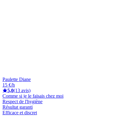
Paulette Diane
15 €/h
5,0
(13 avis)
Comme si je le faisais chez moi
Respect de l'hygiène
Résultat garanti
Efficace et discret