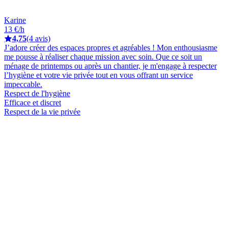
Karine
13 €/h
4,75
(4 avis)
J’adore créer des espaces propres et agréables ! Mon enthousiasme
me pousse à réaliser chaque mission avec soin. Que ce soit un
ménage de printemps ou après un chantier, je m'engage à respecter
l’hygiène et votre vie privée tout en vous offrant un service
impeccable.
Respect de l'hygiène
Efficace et discret
Respect de la vie privée