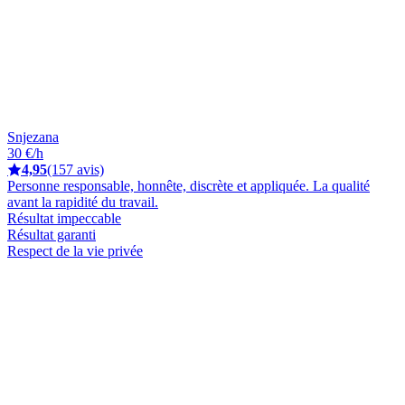
Snjezana
30 €/h
4,95
(157 avis)
Personne responsable, honnête, discrète et appliquée. La qualité
avant la rapidité du travail.
Résultat impeccable
Résultat garanti
Respect de la vie privée