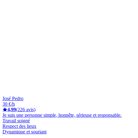
José Pedro
30 €/h
4,99
(226 avis)
Je suis une personne simple, honnête, sérieuse et responsable.
Travail soigné
Respect des lieux
Dynamique et souriant