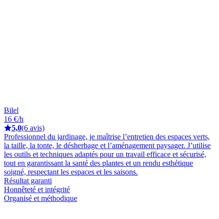
Bilel
16 €/h
5,0
(6 avis)
Professionnel du jardinage, je maîtrise l’entretien des espaces verts,
la taille, la tonte, le désherbage et l’aménagement paysager. J’utilise
les outils et techniques adaptés pour un travail efficace et sécurisé,
tout en garantissant la santé des plantes et un rendu esthétique
soigné, respectant les espaces et les saisons.
Résultat garanti
Honnêteté et intégrité
Organisé et méthodique