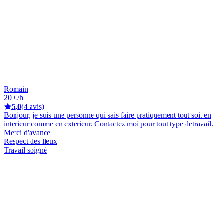
Romain
20 €/h
5,0
(4 avis)
Bonjour, je suis une personne qui sais faire pratiquement tout soit en
interieur comme en exterieur. Contactez moi pour tout type detravail.
Merci d'avance
Respect des lieux
Travail soigné