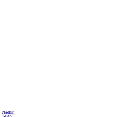
Nadhir
16 €/h