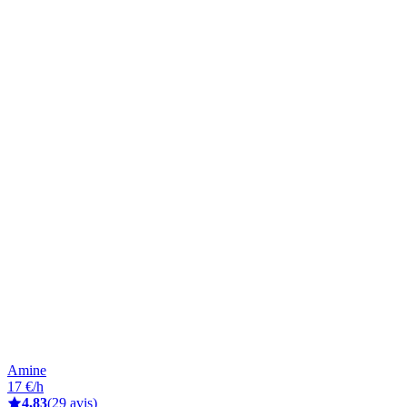
Amine
17 €/h
4,83
(29 avis)