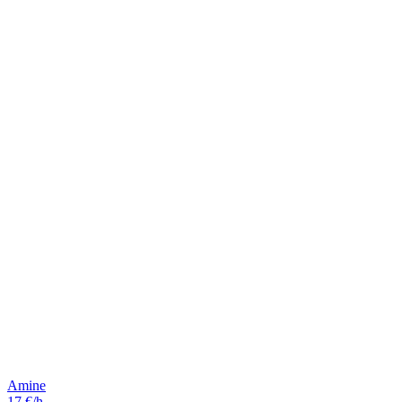
Amine
17 €/h