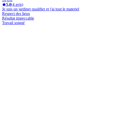
5,0
(4 avis)
Je suis un jardiner qualifier et j'ai tout le materiel
Respect des lieux
Résultat impeccable
Travail soigné