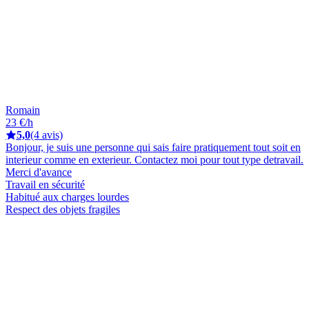
Romain
23 €/h
5,0
(4 avis)
Bonjour, je suis une personne qui sais faire pratiquement tout soit en
interieur comme en exterieur. Contactez moi pour tout type detravail.
Merci d'avance
Travail en sécurité
Habitué aux charges lourdes
Respect des objets fragiles