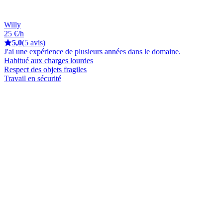
Willy
25 €/h
5,0
(5 avis)
J'ai une expérience de plusieurs années dans le domaine.
Habitué aux charges lourdes
Respect des objets fragiles
Travail en sécurité