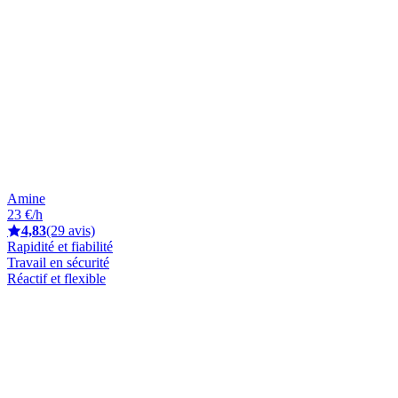
Amine
23 €/h
4,83
(29 avis)
Rapidité et fiabilité
Travail en sécurité
Réactif et flexible