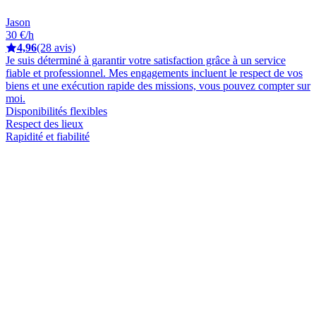
Jason
30 €/h
4,96
(28 avis)
Je suis déterminé à garantir votre satisfaction grâce à un service
fiable et professionnel. Mes engagements incluent le respect de vos
biens et une exécution rapide des missions, vous pouvez compter sur
moi.
Disponibilités flexibles
Respect des lieux
Rapidité et fiabilité