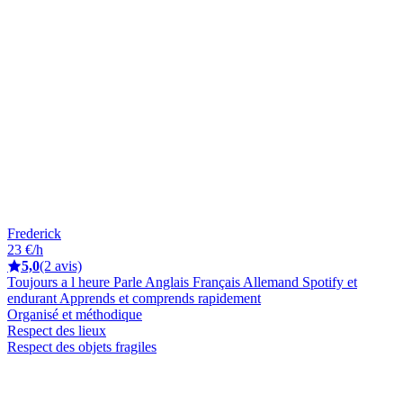
Frederick
23 €/h
5,0
(2 avis)
Toujours a l heure Parle Anglais Français Allemand Spotify et
endurant Apprends et comprends rapidement
Organisé et méthodique
Respect des lieux
Respect des objets fragiles