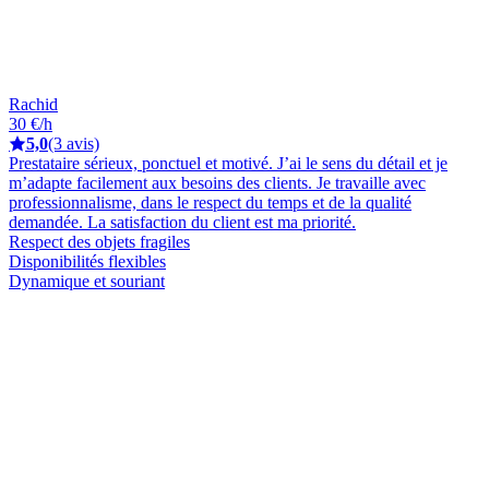
Rachid
30 €/h
5,0
(3 avis)
Prestataire sérieux, ponctuel et motivé. J’ai le sens du détail et je
m’adapte facilement aux besoins des clients. Je travaille avec
professionnalisme, dans le respect du temps et de la qualité
demandée. La satisfaction du client est ma priorité.
Respect des objets fragiles
Disponibilités flexibles
Dynamique et souriant