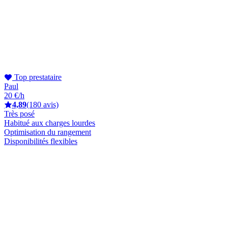
Top prestataire
Paul
20 €/h
4,89
(180 avis)
Très posé
Habitué aux charges lourdes
Optimisation du rangement
Disponibilités flexibles