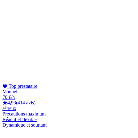
Top prestataire
Manuel
70 €/h
4,93
(414 avis)
sérieux
Précautions maximum
Réactif et flexible
Dynamique et souriant