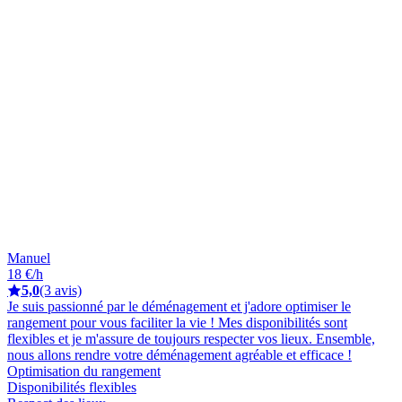
Manuel
18 €/h
5,0
(3 avis)
Je suis passionné par le déménagement et j'adore optimiser le
rangement pour vous faciliter la vie ! Mes disponibilités sont
flexibles et je m'assure de toujours respecter vos lieux. Ensemble,
nous allons rendre votre déménagement agréable et efficace !
Optimisation du rangement
Disponibilités flexibles