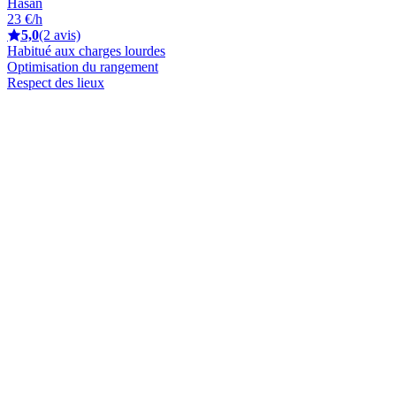
Hasan
23 €/h
5,0
(2 avis)
Habitué aux charges lourdes
Optimisation du rangement
Respect des lieux