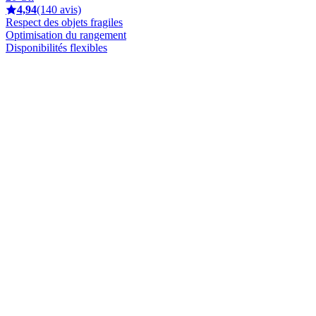
4,94
(140 avis)
Respect des objets fragiles
Optimisation du rangement
Disponibilités flexibles