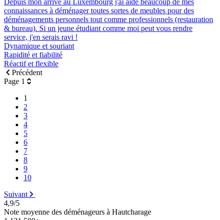
Depuis mon arrivé au Luxembourg j'ai aidé beaucoup de mes
connaissances à déménager toutes sortes de meubles pour des
déménagements personnels tout comme professionnels (restauration
& bureau). Si un jeune étudiant comme moi peut vous rendre
service, j'en serais ravi !
Dynamique et souriant
Rapidité et fiabilité
Réactif et flexible
Précédent
Page 1
1
2
3
4
5
6
7
8
9
10
Suivant
4,9/5
Note moyenne des déménageurs à Hautcharage