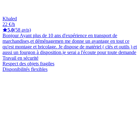
Khaled
22 €/h
5,0
(58 avis)
Bonjour Ayant plus de 10 ans d'expérience en transport de
marchandises,et déménagemen me donne un avantage en tout ce
qu'est montage et bricolage. Je dispose de matériel ( clés et outils ) et
aussi un fourgon à disposition.je serai a l'écoute pour toute demande
Travail en sécurité
Respect des objets fragiles
Disponibilités flexibles