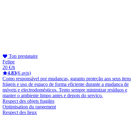
Top prestataire
Felipe
20 €/h
4,83
(6 avis)
Como responsável por mudanças, garanto proteção aos seus itens
frágeis e uso de espaço de forma eficiente durante a mudança de
móveis e electrodomésticos. Tento sempre minimizar resíduos e
manter o ambiente limpo antes e depois do serviço.
Respect des objets fragiles
Optimisation du rangement
Respect des lieux