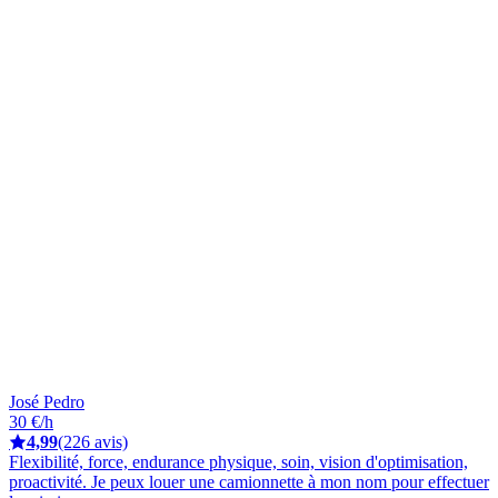
José Pedro
30 €/h
4,99
(226 avis)
Flexibilité, force, endurance physique, soin, vision d'optimisation,
proactivité. Je peux louer une camionnette à mon nom pour effectuer