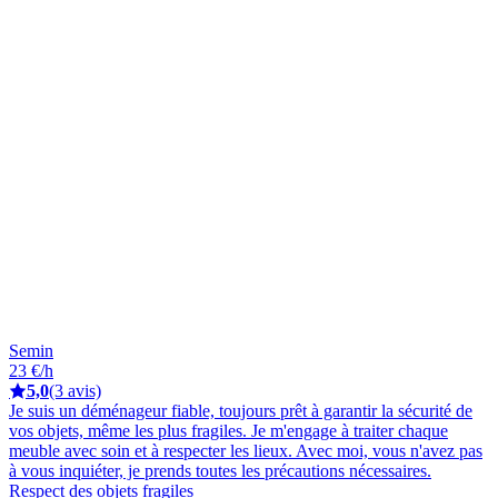
Semin
23 €/h
5,0
(3 avis)
Je suis un déménageur fiable, toujours prêt à garantir la sécurité de
vos objets, même les plus fragiles. Je m'engage à traiter chaque
meuble avec soin et à respecter les lieux. Avec moi, vous n'avez pas
à vous inquiéter, je prends toutes les précautions nécessaires.
Respect des objets fragiles