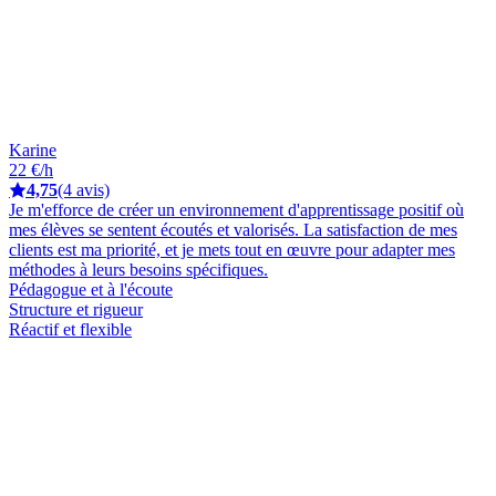
Karine
22 €/h
4,75
(4 avis)
Je m'efforce de créer un environnement d'apprentissage positif où
mes élèves se sentent écoutés et valorisés. La satisfaction de mes
clients est ma priorité, et je mets tout en œuvre pour adapter mes
méthodes à leurs besoins spécifiques.
Pédagogue et à l'écoute
Structure et rigueur
Réactif et flexible