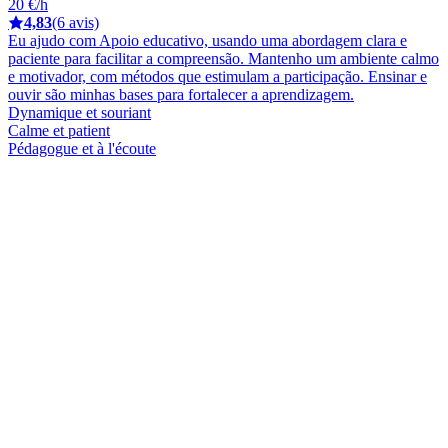
20 €/h
4,83
(6 avis)
Eu ajudo com Apoio educativo, usando uma abordagem clara e
paciente para facilitar a compreensão. Mantenho um ambiente calmo
e motivador, com métodos que estimulam a participação. Ensinar e
ouvir são minhas bases para fortalecer a aprendizagem.
Dynamique et souriant
Calme et patient
Pédagogue et à l'écoute