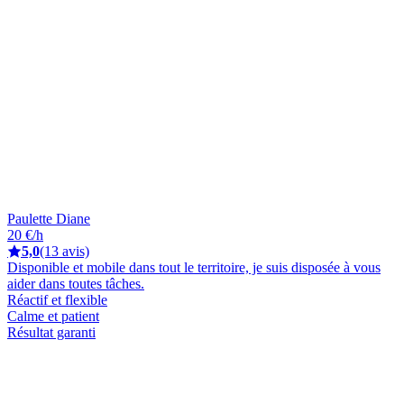
Paulette Diane
20 €/h
5,0
(13 avis)
Disponible et mobile dans tout le territoire, je suis disposée à vous
aider dans toutes tâches.
Réactif et flexible
Calme et patient
Résultat garanti