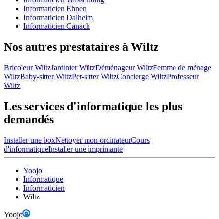
Informaticien Ehnen
Informaticien Dalheim
Informaticien Canach
Nos autres prestataires à Wiltz
Bricoleur Wiltz
Jardinier Wiltz
Déménageur Wiltz
Femme de ménage
Wiltz
Baby-sitter Wiltz
Pet-sitter Wiltz
Concierge Wiltz
Professeur
Wiltz
Les services d'informatique les plus
demandés
Installer une box
Nettoyer mon ordinateur
Cours
d'informatique
Installer une imprimante
Yoojo
Informatique
Informaticien
Wiltz
Yoojo