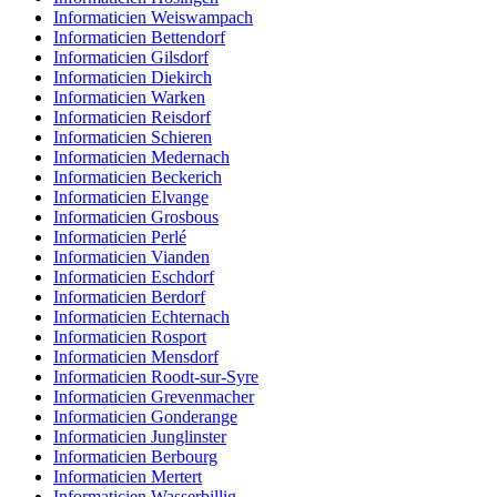
Informaticien Weiswampach
Informaticien Bettendorf
Informaticien Gilsdorf
Informaticien Diekirch
Informaticien Warken
Informaticien Reisdorf
Informaticien Schieren
Informaticien Medernach
Informaticien Beckerich
Informaticien Elvange
Informaticien Grosbous
Informaticien Perlé
Informaticien Vianden
Informaticien Eschdorf
Informaticien Berdorf
Informaticien Echternach
Informaticien Rosport
Informaticien Mensdorf
Informaticien Roodt-sur-Syre
Informaticien Grevenmacher
Informaticien Gonderange
Informaticien Junglinster
Informaticien Berbourg
Informaticien Mertert
Informaticien Wasserbillig