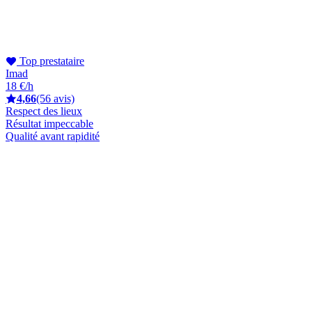
Top prestataire
Imad
18 €/h
4,66
(56 avis)
Respect des lieux
Résultat impeccable
Qualité avant rapidité